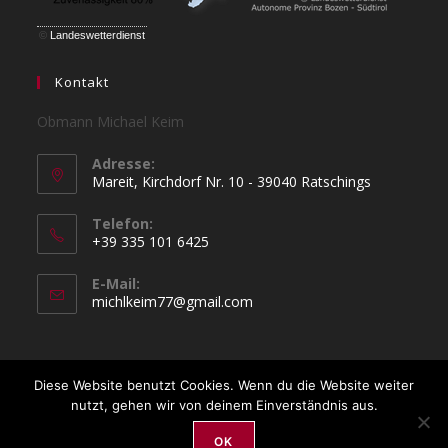
©
Landeswetterdienst
Kontakt
Obmann Michael Keim
Adresse:
Mareit, Kirchdorf Nr. 10 - 39040 Ratschings
Telefon:
+39 335 101 6425
Opens
E-Mail:
in
Opens
michlkeim77@gmail.com
your
in
your
application
application
Diese Website benutzt Cookies. Wenn du die Website weiter
Links
Kontakt
Impressum / Datenschutz
nutzt, gehen wir von deinem Einverständnis aus.
Copyright 2026 by Vereinskapelle Gossensaß
OceanWP Theme by Nick modified by --|CUBA|--
OK