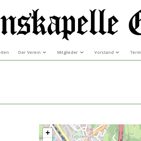
iten
Der Verein
Mitglieder
Vorstand
Term
+