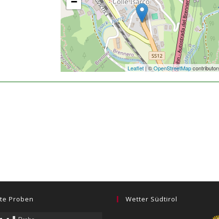
−
Leaflet
| ©
OpenStreetMap
contributor
te Proben
Wetter Südtirol