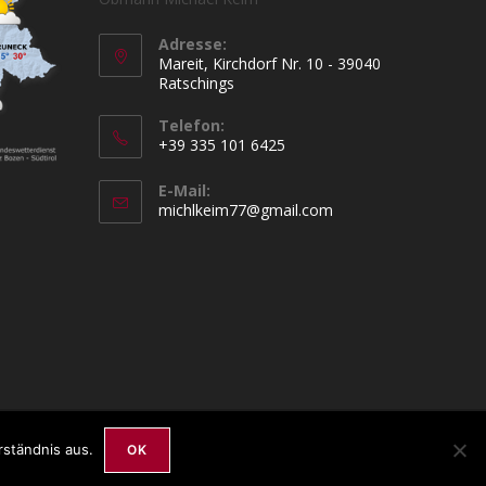
Adresse:
Mareit, Kirchdorf Nr. 10 - 39040
Ratschings
Telefon:
+39 335 101 6425
Opens
E-Mail:
in
Opens
michlkeim77@gmail.com
your
in
your
application
application
Links
Kontakt
Impressum / Datenschutz
rständnis aus.
OK