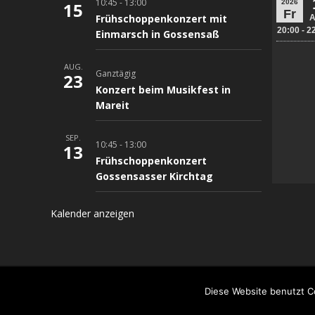
10:45
-
13:00
15
Frühschoppenkonzert mit
Einmarsch in Gossensaß
AUG.
Ganztägig
23
Konzert beim Musikfest in
Mareit
SEP.
10:45
-
13:00
13
Frühschoppenkonzert
Gossensasser Kirchtag
Kalender anzeigen
Copyright 2026 by Vereinskapelle Gossensaß
OceanWP Theme by Nick modified by --|CUBA|--
Diese Website benutzt C