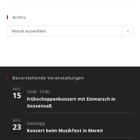
Archiv
Archiv
Monat auswählen
Bevorstehende Veranstaltungen
AUG.
10:45
-
13:00
15
Frühschoppenkonzert mit Einmarsch in
Gossensaß
AUG.
Ganztägig
23
Konzert beim Musikfest in Mareit