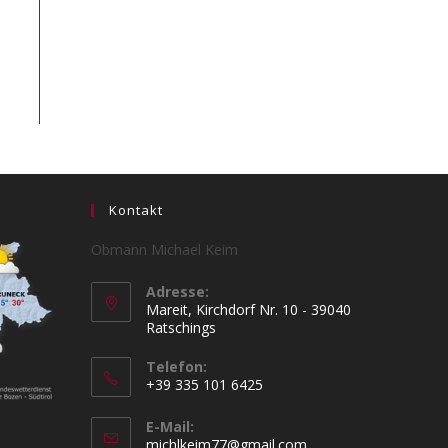
Kontakt
Obmann Michael Keim
Adresse:
Mareit, Kirchdorf Nr. 10 - 39040
Ratschings
Telefon:
+39 335 101 6425
Opens
E-Mail:
in
Opens
michlkeim77@gmail.com