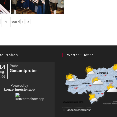
von
4
›
»
te Proben
Wetter Südtirol
©
Landeswetterdienst