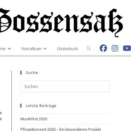
Website-
ine
Fotoalbum
Gästebuch
Suche
Suche
umschalten
Letzte Beiträge
e
s
Musikfest 2026
Pfingstkonzert 2026 – Ein besonderes Projekt