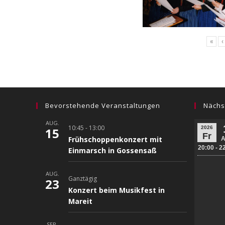
«
‹
Bevorstehende Veranstaltungen
Nächs
AUG.
10:45
-
13:00
15
Frühschoppenkonzert mit
Einmarsch in Gossensaß
AUG.
Ganztägig
23
Konzert beim Musikfest in
Mareit
SEP.