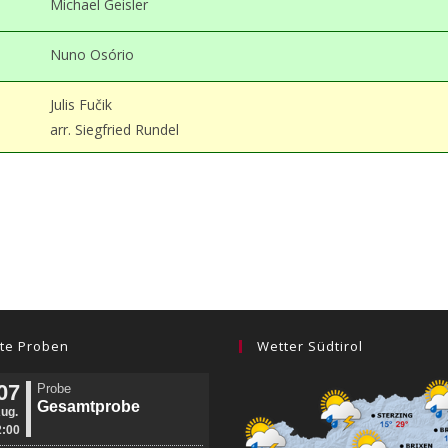
Michael Geisler
Nuno Osório
Julis Fučik
arr. Siegfried Rundel
te Proben
Wetter Südtirol