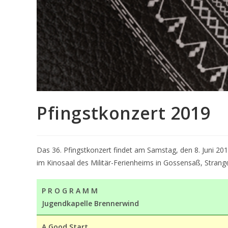
Pfingstkonzert 2019
Das 36. Pfingstkonzert findet am Samstag, den 8. Juni 20
im Kinosaal des Militär-Ferienheims in Gossensaß, Strange 
P R O G R A M M
Jugendkapelle Brennerwind
A Good Start