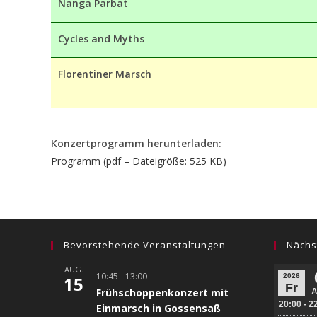
Nanga Parbat
Cycles and Myths
Florentiner Marsch
Konzertprogramm herunterladen:
Programm (pdf – Dateigröße: 525 KB)
Bevorstehende Veranstaltungen
Nächs
AUG.
10:45
-
13:00
15
Frühschoppenkonzert mit
Einmarsch in Gossensaß