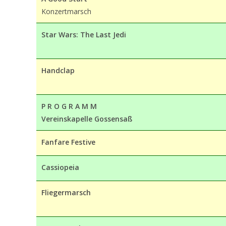
Konzertmarsch
Star Wars: The Last Jedi
Handclap
P R O G R A M M
Vereinskapelle Gossensaß
Fanfare Festive
Cassiopeia
Fliegermarsch