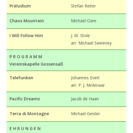
Präludium
Stefan Reiter
Chaos Mountain
Michael Oare
I Will Follow Him
J. W. Stole
arr. Michael Sweeney
P R O G R A M M
Vereinskapelle Gossensaß
Telefunken
Johannes Evert
arr. P. J. Molenaar
Pacific Dreams
Jacob de Haan
Terra di Montagne
Michael Geisler
E H R U N G E N