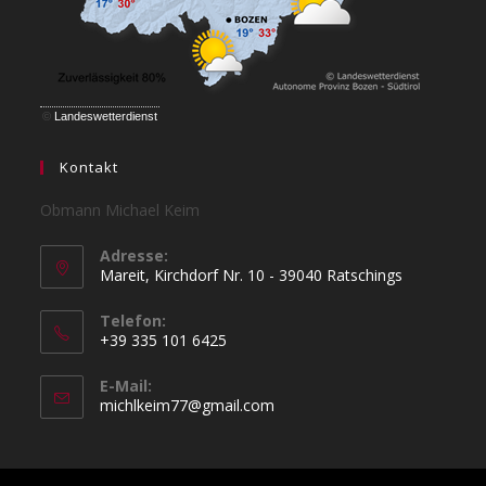
©
Landeswetterdienst
Kontakt
Obmann Michael Keim
Adresse:
Mareit, Kirchdorf Nr. 10 - 39040 Ratschings
Telefon:
+39 335 101 6425
Opens
E-Mail:
in
Opens
michlkeim77@gmail.com
your
in
your
application
application